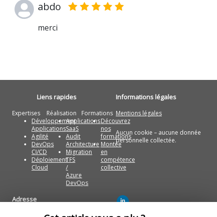
abdo
merci
Liens rapides
Informations légales
Expertises
Réalisation
Formations
Mentions légales
Développement
Applications
Découvrez
Applications
SaaS
nos
Aucun cookie – aucune donnée
Agilité
Audit
formations
personnelle collectée.
DevOps
Architecture
Montée
CI/CD
Migration
en
Déploiement
TFS
compétence
Cloud
/
collective
Azure
DevOps
Adresse
Artza Technologies Paris, France