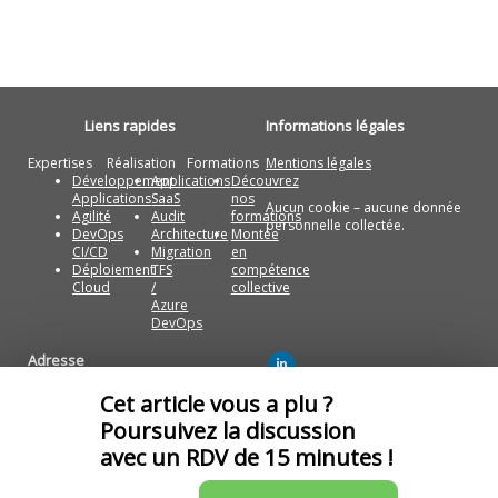
Liens rapides
Informations légales
Expertises
Réalisation
Formations
Mentions légales
Développement
Applications
Découvrez
Applications
SaaS
nos
Aucun cookie – aucune donnée
Agilité
Audit
formations
personnelle collectée.
DevOps
Architecture
Montée
CI/CD
Migration
en
Déploiement
TFS
compétence
Cloud
/
collective
Azure
DevOps
Adresse
Artza Technologies Paris, France
Cet article vous a plu ?
Artza Technologies Casablanca,
Poursuivez la discussion
Maroc
avec un RDV de 15 minutes !