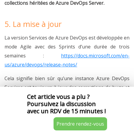
collections héritées de Azure DevOps Server.
5. La mise à jour
La version Services de Azure DevOps est développée en
mode Agile avec des Sprints d’une durée de trois
semaines :
https://docs.microsoft.com/en-
us/azure/devops/release-notes/
Cela signifie bien sûr qu’une instance Azure DevOps
Services est toujours à jour des corrections de bugs et
Cet article vous a plu ?
des ajouts de nouvelles fonctionnalités.
Poursuivez la discussion
La version Server de Azure DevOps, elle, est proposée
avec un RDV de 15 minutes !
en version généralement annuelle puisque les
Prendre rendez-vous
dernières versions sont TFS 2017, TFS 2018, Azure